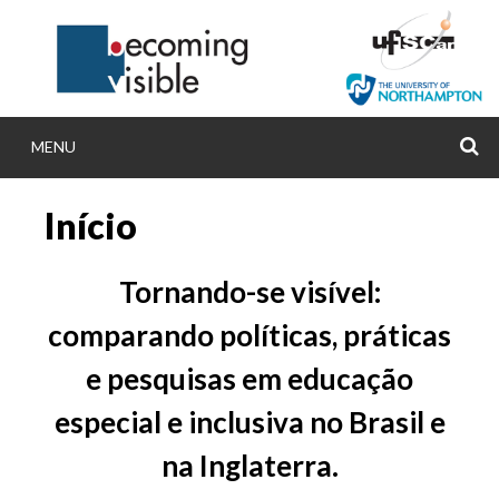
Skip
to
content
MENU
S
BECOMINGVISIB
Início
Becoming visible: comparing inclusive and spec
policies, practices and research in Brazil an
Tornando-se visível:
comparando políticas, práticas
e pesquisas em educação
especial e inclusiva no Brasil e
na Inglaterra.