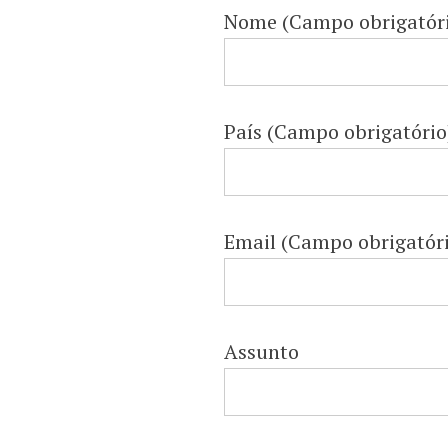
LE
Nome (Campo obrigatór
Becoming visible: comparing inclusive
special education policies, practices 
País (Campo obrigatório
research in Brazil and the UK.
Email (Campo obrigatór
Assunto